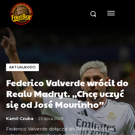
AKTUALNOŚCI
Federico Valverde wrócił do
Realu Madryt. „Chcę uczyć
się od José Mourinho”
Kamil Czuba
-
23 lipca 2026
Federico Valverde dołączył do Realu Madryt po