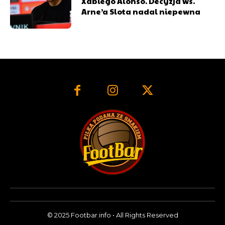
Xabiego Alonso. Decyzja ws.
Arne’a Slota nadal niepewna
© 2025 Footbar.info • All Rights Reserved