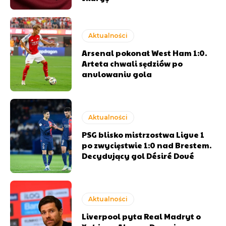
Aktualności
Arsenal pokonał West Ham 1:0.
Arteta chwali sędziów po
anulowaniu gola
Aktualności
PSG blisko mistrzostwa Ligue 1
po zwycięstwie 1:0 nad Brestem.
Decydujący gol Désiré Doué
Aktualności
Liverpool pyta Real Madryt o