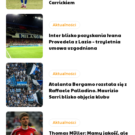
Carrickiem
Aktualności
Inter blisko pozyskania Ivana
Provedela z Lazio – trzyletnia
umowa uzgodniona
Aktualności
Atalanta Bergamo rozstała się z
Raffaele Palladino. Maurizio
Sarri blisko objęcia klubu
Aktualności
Thomas Müller: Mamy jakość, ale