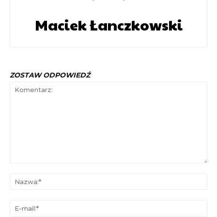
Maciek Łanczkowski
ZOSTAW ODPOWIEDŹ
Komentarz:
Na
E-
mai