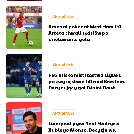
Aktualności
Arsenal pokonał West Ham 1:0.
Arteta chwali sędziów po
anulowaniu gola
Aktualności
PSG blisko mistrzostwa Ligue 1
po zwycięstwie 1:0 nad Brestem.
Decydujący gol Désiré Doué
Aktualności
Liverpool pyta Real Madryt o
Xabiego Alonso. Decyzja ws.