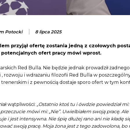
m Potocki
8 lipca 2025
lem przyjął ofertę zostania jedną z czołowych posta
potencjalnych ofert pracy mówi wprost.
karskich
Red Bulla
. Nie będzie jednak prowadził żadnego
, rozwoju i wdrażaniu filozofii Red Bulla w poszczególn
 trenerskim i z pewnością dostaje sporo ofert w tym kont
iał wątpliwości:
„Ostatnio ktoś tu i ówdzie powiedział mi:
przeczucie mówi mi: „Nie”. Uwielbiałem swoją pracę. Ale
e i jest intensywna. Nie śpię dłużej rano ani nie kładę si
zować swoją pracę. Moja żona jest z tego zadowolona, b