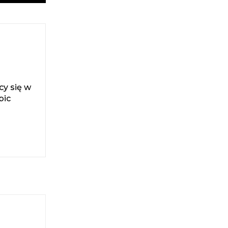
cy się w
bic
i