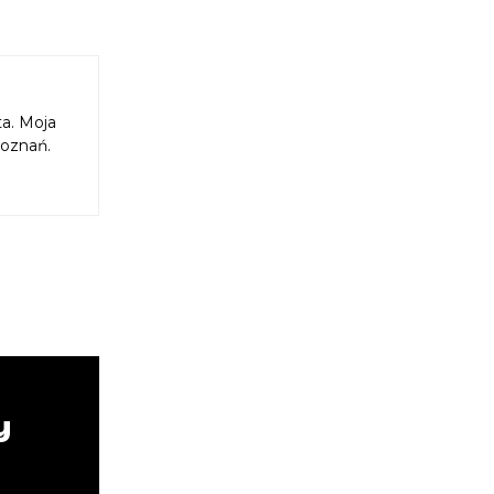
ta. Moja
Poznań.
y