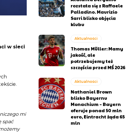
rozstała się z Raffaele
Palladino. Maurizio
Sarri blisko objęcia
klubu
Aktualności
ci w sieci
Thomas Müller: Mamy
jakość, ale
potrzebujemy też
szczęścia przed MŚ 2026
ych
Aktualności
ekście.
Nathaniel Brown
blisko Bayernu
Monachium – Bayern
oferuje ponad 50 mln
 niczego mi
euro, Eintracht żąda 65
ę spać
mln
o możemy