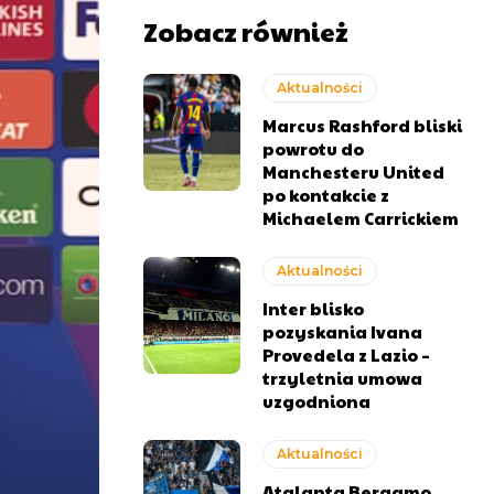
Zobacz również
Aktualności
Marcus Rashford bliski
powrotu do
Manchesteru United
po kontakcie z
Michaelem Carrickiem
Aktualności
Inter blisko
pozyskania Ivana
Provedela z Lazio –
trzyletnia umowa
uzgodniona
Aktualności
Atalanta Bergamo