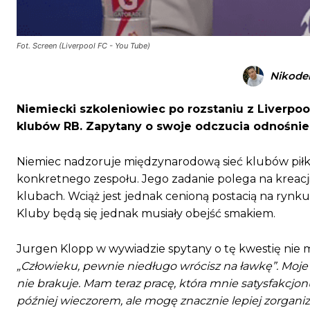
Fot. Screen (Liverpool FC - You Tube)
Nikode
Niemiecki szkoleniowiec po rozstaniu z Liverpoo
klubów RB. Zapytany o swoje odczucia odnośnie 
Niemiec nadzoruje międzynarodową sieć klubów pił
konkretnego zespołu. Jego zadanie polega na kreacji 
klubach. Wciąż jest jednak cenioną postacią na rynku
Kluby będą się jednak musiały obejść smakiem.
Jurgen Klopp w wywiadzie spytany o tę kwestię nie m
„Człowieku, pewnie niedługo wrócisz na ławkę”. Moje 
nie brakuje. Mam teraz pracę, która mnie satysfakcjonuj
później wieczorem, ale mogę znacznie lepiej zorgani