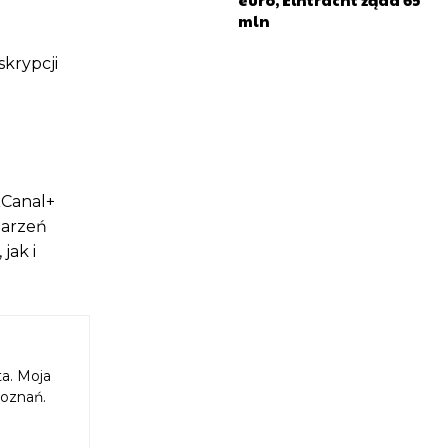
mln
skrypcji
„Canal+
darzeń
jak i
ta. Moja
Poznań.