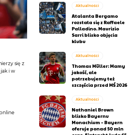
Aktualności
Atalanta Bergamo
rozstała się z Raffaele
Palladino. Maurizio
Sarri blisko objęcia
klubu
Aktualności
ierzy się z
Thomas Müller: Mamy
jak i w
jakość, ale
potrzebujemy też
szczęścia przed MŚ 2026
Aktualności
Nathaniel Brown
 online
blisko Bayernu
Monachium – Bayern
oferuje ponad 50 mln
euro, Eintracht żąda 65