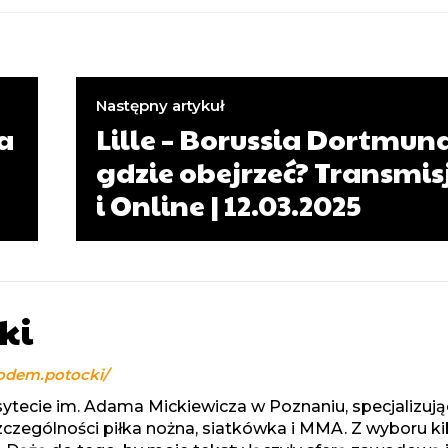
Następny artykuł
na
Lille – Borussia Dortmun
gdzie obejrzeć? Transmis
i Online | 12.03.2025
ki
odem.potocki/
ytecie im. Adama Mickiewicza w Poznaniu, specjalizują
szczególności piłka nożna, siatkówka i MMA. Z wyboru ki