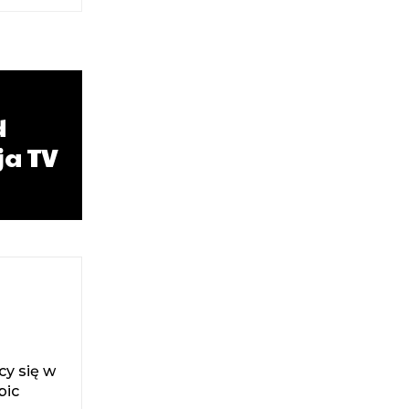
d
ja TV
cy się w
bic