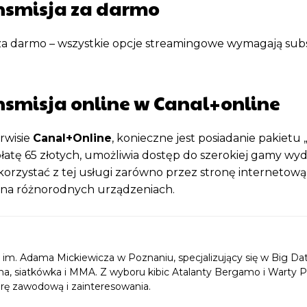
ransmisja za darmo
na za darmo – wszystkie opcje streamingowe wymagają sub
ansmisja online w Canal+online
rwisie
Canal+Online
, konieczne jest posiadanie pakietu 
płatę 65 złotych, umożliwia dostęp do szerokiej gamy wy
rzystać z tej usługi zarówno przez stronę internetową, 
ji na różnorodnych urządzeniach.
im. Adama Mickiewicza w Poznaniu, specjalizujący się w Big Da
ożna, siatkówka i MMA. Z wyboru kibic Atalanty Bergamo i Warty 
erę zawodową i zainteresowania.