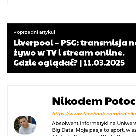
Poprzedni artykuł
Liverpool – PSG: transmisja 
żywo w TV i stream online.
Gdzie oglądać? | 11.03.2025
Nikodem Potoc
https://www.facebook.com/red.nik
Absolwent Informatyki na Uniwers
Big Data. Moja pasja to sport, w 