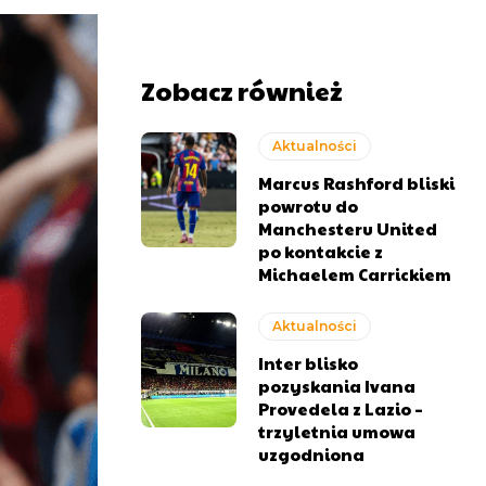
Zobacz również
Aktualności
Marcus Rashford bliski
powrotu do
Manchesteru United
po kontakcie z
Michaelem Carrickiem
Aktualności
Inter blisko
pozyskania Ivana
Provedela z Lazio –
trzyletnia umowa
uzgodniona