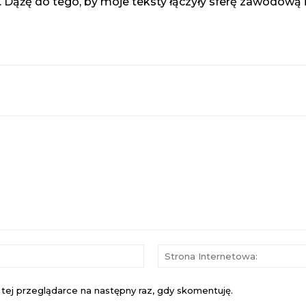
 Dążę do tego, by moje teksty łączyły sferę zawodową 
E-
mail:*
 tej przeglądarce na następny raz, gdy skomentuję.