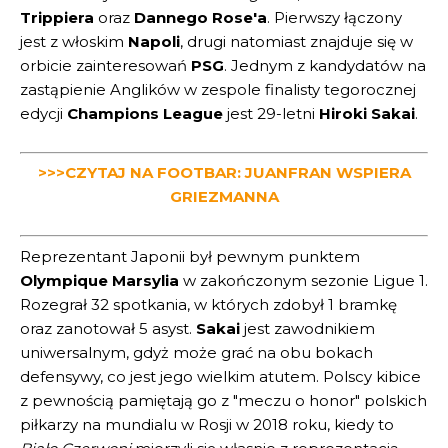
Trippiera
oraz
Dannego Rose'a
. Pierwszy łączony
jest z włoskim
Napoli
, drugi natomiast znajduje się w
orbicie zainteresowań
PSG
. Jednym z kandydatów na
zastąpienie Anglików w zespole finalisty tegorocznej
edycji
Champions League
jest 29-letni
Hiroki Sakai
.
>>>CZYTAJ NA FOOTBAR: JUANFRAN WSPIERA
GRIEZMANNA
Reprezentant Japonii był pewnym punktem
Olympique Marsylia
w zakończonym sezonie Ligue 1.
Rozegrał 32 spotkania, w których zdobył 1 bramkę
oraz zanotował 5 asyst.
Sakai
jest zawodnikiem
uniwersalnym, gdyż może grać na obu bokach
defensywy, co jest jego wielkim atutem. Polscy kibice
z pewnością pamiętają go z "meczu o honor" polskich
piłkarzy na mundialu w Rosji w 2018 roku, kiedy to