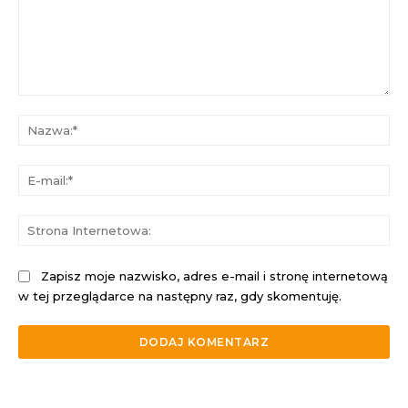
Komentarz:
Na
E-
mai
St
Int
Zapisz moje nazwisko, adres e-mail i stronę internetową
w tej przeglądarce na następny raz, gdy skomentuję.