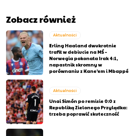
Zobacz również
Aktualności
Erling Haaland dwukrotnie
trafił w debiucie na MŚ –
Norwegia pokonała Irak 4:1,
napastnik skromny w
porównaniu z Kane’em i Mbappé
Aktualności
Unai Simón po remisie 0:0 z
Republiką Zielonego Przylądka:
trzeba poprawić skuteczność