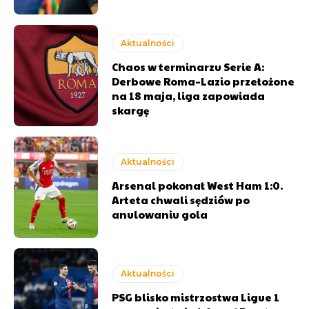
Aktualności
Chaos w terminarzu Serie A:
Derbowe Roma–Lazio przełożone
na 18 maja, liga zapowiada
skargę
Aktualności
Arsenal pokonał West Ham 1:0.
Arteta chwali sędziów po
anulowaniu gola
Aktualności
PSG blisko mistrzostwa Ligue 1