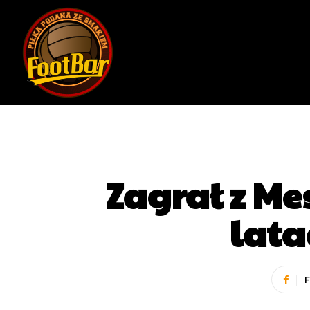
Zagrał z M
lata