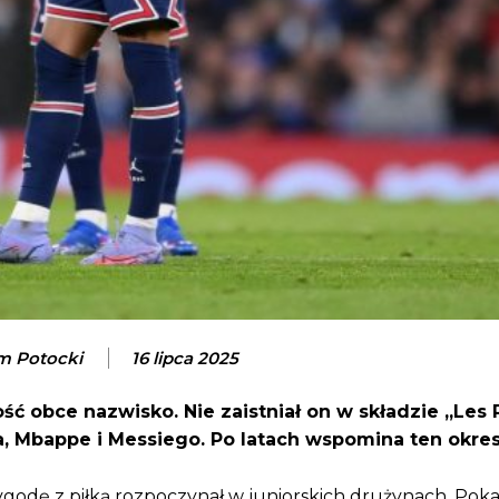
m Potocki
16 lipca 2025
ć obce nazwisko. Nie zaistniał on w składzie „Les 
, Mbappe i Messiego. Po latach wspomina ten okres
odę z piłką rozpoczynał w juniorskich drużynach. Pokaz