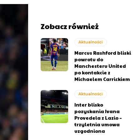
Zobacz również
Aktualności
Marcus Rashford bliski
powrotu do
Manchesteru United
po kontakcie z
Michaelem Carrickiem
Aktualności
Inter blisko
pozyskania Ivana
Provedela z Lazio –
trzyletnia umowa
uzgodniona