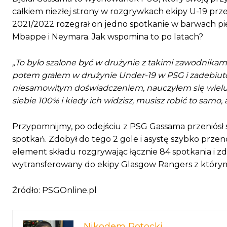
całkiem niezłej strony w rozgrywkach ekipy U-19 pr
2021/2022 rozegrał on jedno spotkanie w barwach pi
Mbappe i Neymara. Jak wspomina to po latach?
„To było szalone być w drużynie z takimi zawodnikam
potem grałem w drużynie Under-19 w PSG i zadebiuto
niesamowitym doświadczeniem, nauczyłem się wielu rze
siebie 100% i kiedy ich widzisz, musisz robić to samo, a
Przypomnijmy, po odejściu z PSG Gassama przeniósł si
spotkań. Zdobył do tego 2 gole i asystę szybko przen
element składu rozgrywając łącznie 84 spotkania i zd
wytransferowany do ekipy Glasgow Rangers z który
Źródło: PSGOnline.pl
Nikodem Potocki