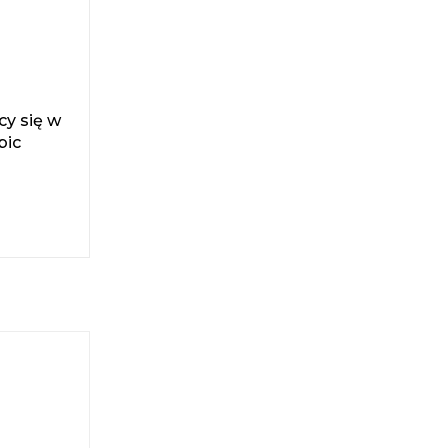
cy się w
bic
i