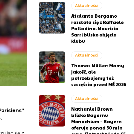
Aktualności
Atalanta Bergamo
rozstała się z Raffaele
Palladino. Maurizio
Sarri blisko objęcia
klubu
Aktualności
Thomas Müller: Mamy
jakość, ale
potrzebujemy też
szczęścia przed MŚ 2026
Aktualności
Nathaniel Brown
Parisiens”
blisko Bayernu
.
Monachium – Bayern
oferuje ponad 50 mln
ując się z
euro, Eintracht żąda 65