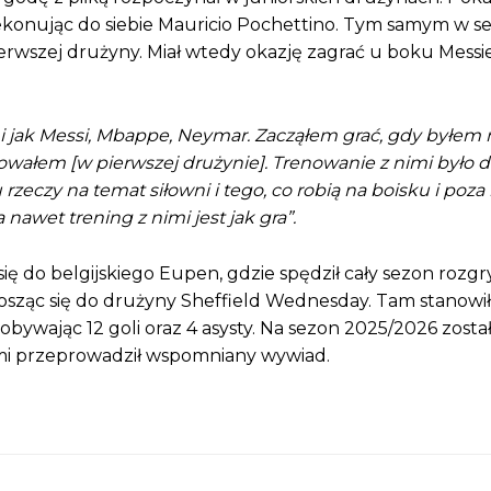
zekonując do siebie Mauricio Pochettino. Tym samym w s
erwszej drużyny. Miał wtedy okazję zagrać u boku Messi
i jak Messi, Mbappe, Neymar. Zacząłem grać, gdy byłem 
wałem [w pierwszej drużynie]. Trenowanie z nimi było d
czy na temat siłowni i tego, co robią na boisku i poza 
 nawet trening z nimi jest jak gra”.
ę do belgijskiego Eupen, gdzie spędził cały sezon rozgr
osząc się do drużyny Sheffield Wednesday. Tam stanowił 
obywając 12 goli oraz 4 asysty. Na sezon 2025/2026 zosta
mi przeprowadził wspomniany wywiad.