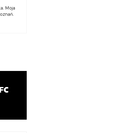
ta. Moja
Poznań.
FC