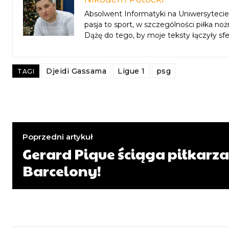
Absolwent Informatyki na Uniwersytecie 
pasja to sport, w szczególności piłka n
Dążę do tego, by moje teksty łączyły sf
Djeidi Gassama
Ligue 1
psg
TAGI
Poprzedni artykuł
Gerard Pique ściąga piłkarza
Barcelony!