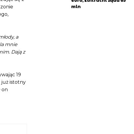
mln
ezonie
ego,
młody, a
la mnie
nim. Dają z
ywając 19
już istotny
ł on