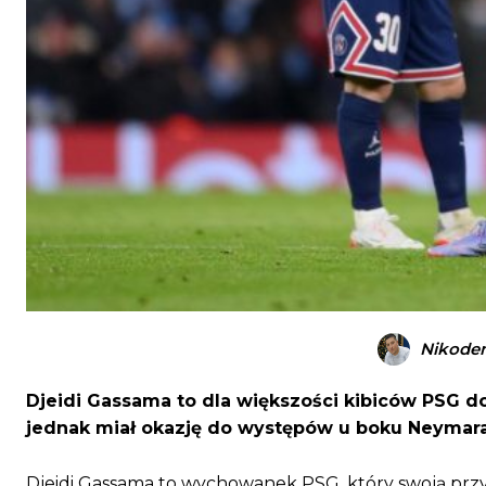
Nikode
Djeidi Gassama to dla większości kibiców PSG doś
jednak miał okazję do występów u boku Neymara
Djeidi Gassama to wychowanek PSG, który swoją przyg