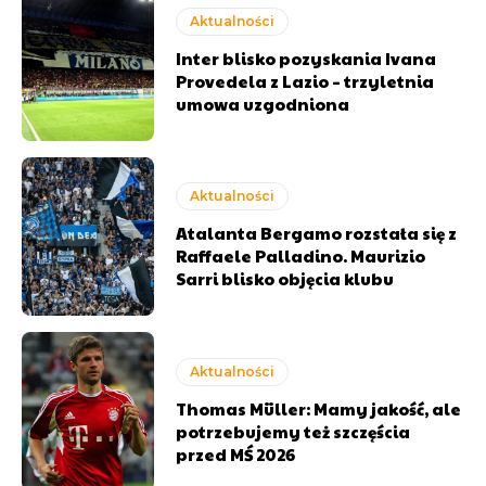
Aktualności
Inter blisko pozyskania Ivana
Provedela z Lazio – trzyletnia
umowa uzgodniona
Aktualności
Atalanta Bergamo rozstała się z
Raffaele Palladino. Maurizio
Sarri blisko objęcia klubu
Aktualności
Thomas Müller: Mamy jakość, ale
potrzebujemy też szczęścia
przed MŚ 2026