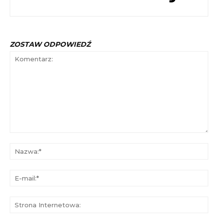
ZOSTAW ODPOWIEDŹ
Komentarz:
Na
E-
mai
St
Int