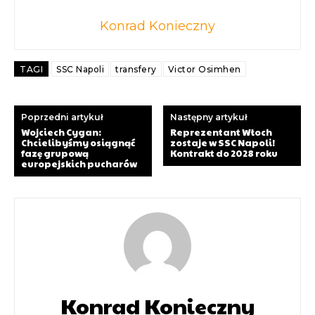
Konrad Konieczny
TAGI
SSC Napoli
transfery
Victor Osimhen
Poprzedni artykuł
Następny artykuł
Wojciech Cygan:
Reprezentant Włoch
Chcielibyśmy osiągnąć
zostaje w SSC Napoli!
fazę grupową
Kontrakt do 2028 roku
europejskich pucharów
Konrad Konieczny