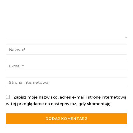
Komentarz:
Na
E-
mai
St
Int
Zapisz moje nazwisko, adres e-mail i stronę internetową
w tej przeglądarce na następny raz, gdy skomentuję.