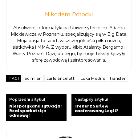
Nikodem Potocki
Absolwent Informatyki na Uniwersytecie im. Adama
Mickiewicza w Poznaniu, specjalizujący się w Big Data.
Moja pasja to sport, w szczególności piłka nożna,
siatkówka i MMA. Z wyboru kibic Atalanty Bergamo i
Warty Poznań. Dążę do tego, by moje teksty łączyły
sferę zawodową i zainteresowania.
TAGI
ac milan
carlo ancelotti
Luka Modrić
transfer
Poprzedni artykuł
Następny artykuł
Niespotykana sytuacja!
Trener z Serie A
Real spotkał się z
zaoferowany Legii?
odmową!