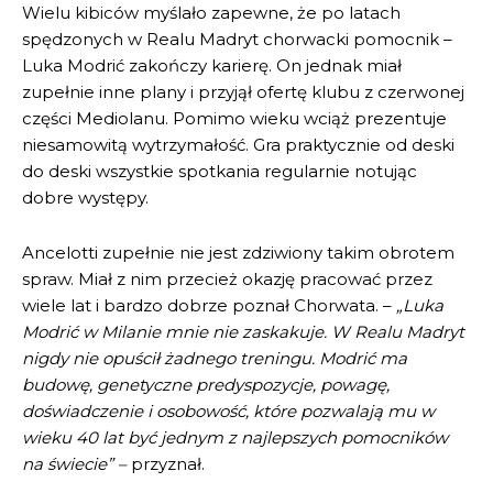
Wielu kibiców myślało zapewne, że po latach
spędzonych w Realu Madryt chorwacki pomocnik –
Luka Modrić zakończy karierę. On jednak miał
zupełnie inne plany i przyjął ofertę klubu z czerwonej
części Mediolanu. Pomimo wieku wciąż prezentuje
niesamowitą wytrzymałość. Gra praktycznie od deski
do deski wszystkie spotkania regularnie notując
dobre występy.
Ancelotti zupełnie nie jest zdziwiony takim obrotem
spraw. Miał z nim przecież okazję pracować przez
wiele lat i bardzo dobrze poznał Chorwata. –
„Luka
Modrić w Milanie mnie nie zaskakuje. W Realu Madryt
nigdy nie opuścił żadnego treningu. Modrić ma
budowę, genetyczne predyspozycje, powagę,
doświadczenie i osobowość, które pozwalają mu w
wieku 40 lat być jednym z najlepszych pomocników
na świecie” –
przyznał.