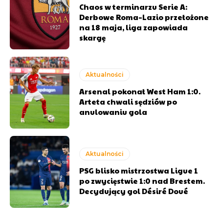
Chaos w terminarzu Serie A:
Derbowe Roma–Lazio przełożone
na 18 maja, liga zapowiada
skargę
Aktualności
Arsenal pokonał West Ham 1:0.
Arteta chwali sędziów po
anulowaniu gola
Aktualności
PSG blisko mistrzostwa Ligue 1
po zwycięstwie 1:0 nad Brestem.
Decydujący gol Désiré Doué