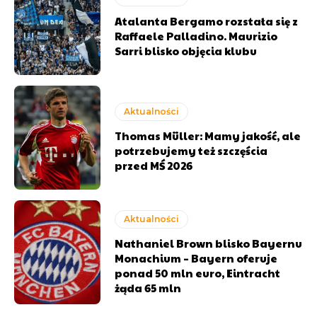
Atalanta Bergamo rozstała się z
Raffaele Palladino. Maurizio
Sarri blisko objęcia klubu
Aktualności
Thomas Müller: Mamy jakość, ale
potrzebujemy też szczęścia
przed MŚ 2026
Aktualności
Nathaniel Brown blisko Bayernu
Monachium – Bayern oferuje
ponad 50 mln euro, Eintracht
żąda 65 mln