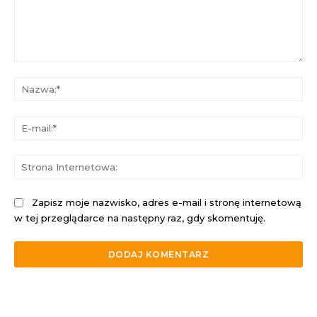
Komentarz:
Na
E-
mai
St
Int
Zapisz moje nazwisko, adres e-mail i stronę internetową
w tej przeglądarce na następny raz, gdy skomentuję.